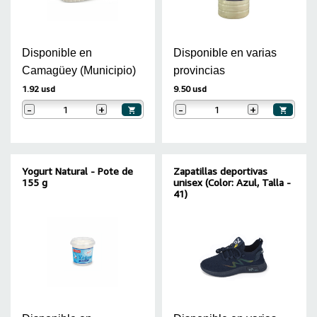
Disponible en
Disponible en varias
Camagüey (Municipio)
provincias
1.92 usd
9.50 usd
-
+
-
+
Yogurt Natural - Pote de
Zapatillas deportivas
155 g
unisex (Color: Azul, Talla -
41)