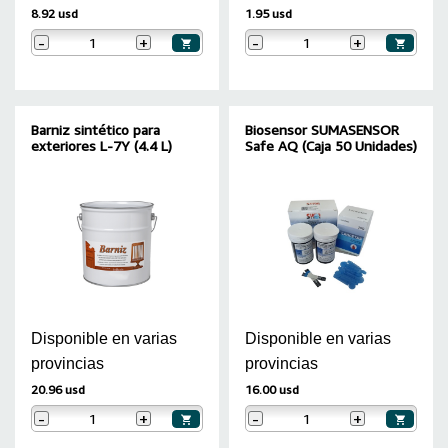
8.92 usd
1.95 usd
-
+
-
+
Barniz sintético para
Biosensor SUMASENSOR
exteriores L-7Y (4.4 L)
Safe AQ (Caja 50 Unidades)
Disponible en varias
Disponible en varias
provincias
provincias
20.96 usd
16.00 usd
-
+
-
+