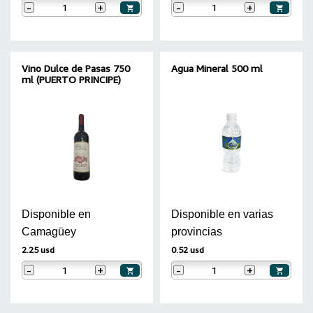
-
+
-
+
Vino Dulce de Pasas 750
Agua Mineral 500 ml
ml (PUERTO PRINCIPE)
Disponible en
Disponible en varias
Camagüey
provincias
2.25 usd
0.52 usd
-
+
-
+