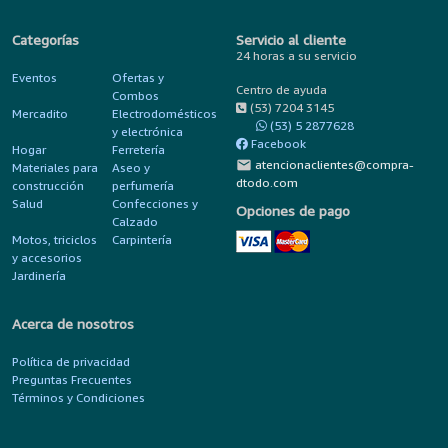
Categorías
Servicio al cliente
24 horas a su servicio
Eventos
Ofertas y
Centro de ayuda
Combos
(53) 7204 3145
Mercadito
Electrodomésticos
(53) 5 2877628
y electrónica
Facebook
Hogar
Ferretería
mail
atencionaclientes@compra-
Materiales para
Aseo y
dtodo.com
construcción
perfumería
Salud
Confecciones y
Opciones de pago
Calzado
Motos, triciclos
Carpintería
y accesorios
Jardinería
Acerca de nosotros
Política de privacidad
Preguntas Frecuentes
Términos y Condiciones