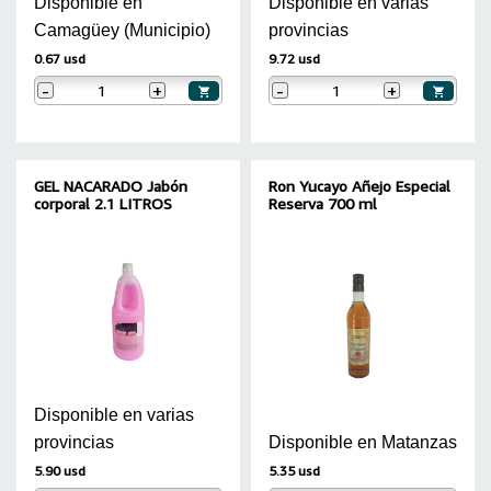
Disponible en
Disponible en varias
Camagüey (Municipio)
provincias
0.67 usd
9.72 usd
-
+
-
+
GEL NACARADO Jabón
Ron Yucayo Añejo Especial
corporal 2.1 LITROS
Reserva 700 ml
Disponible en varias
provincias
Disponible en Matanzas
5.90 usd
5.35 usd