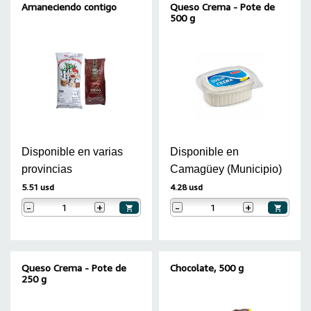
Amaneciendo contigo
Queso Crema - Pote de
500 g
Disponible en varias
Disponible en
provincias
Camagüey (Municipio)
5.51 usd
4.28 usd
-
+
-
+
Queso Crema - Pote de
Chocolate, 500 g
250 g