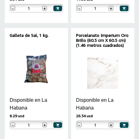
-
+
-
+
Galleta de Sal, 1 kg.
Porcelanato Imperium Oro
Brillo (60.5 cm X 60.5 cm)
(1.46 metros cuadrados)
Disponible en La
Disponible en La
Habana
Habana
8.29 usd
26.54 usd
-
+
-
+