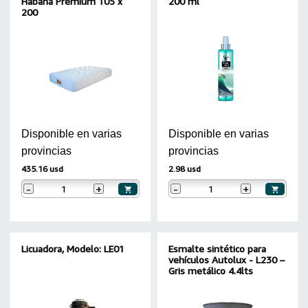
Habana Premium 105 x
200 ml
200
Disponible en varias
Disponible en varias
provincias
provincias
435.16 usd
2.98 usd
-
+
-
+
Licuadora, Modelo: LE01
Esmalte sintético para
vehículos Autolux - L230 –
Gris metálico 4.4lts