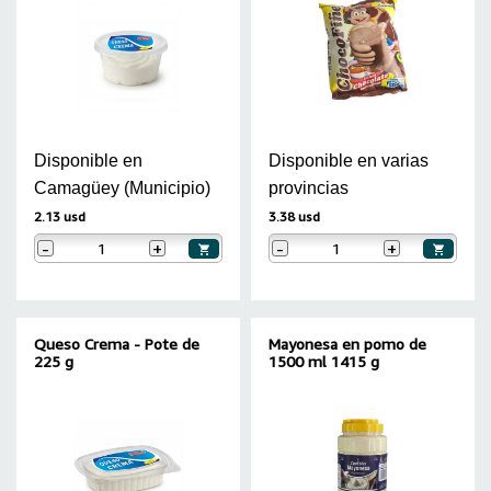
Disponible en
Disponible en varias
Camagüey (Municipio)
provincias
2.13 usd
3.38 usd
-
+
-
+
Queso Crema - Pote de
Mayonesa en pomo de
225 g
1500 ml 1415 g