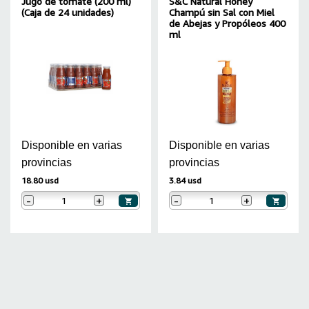
Jugo de tomate (200 ml)
S&C Natural Honey
(Caja de 24 unidades)
Champú sin Sal con Miel
de Abejas y Propóleos 400
ml
Disponible en varias
Disponible en varias
provincias
provincias
18.80 usd
3.84 usd
-
+
-
+