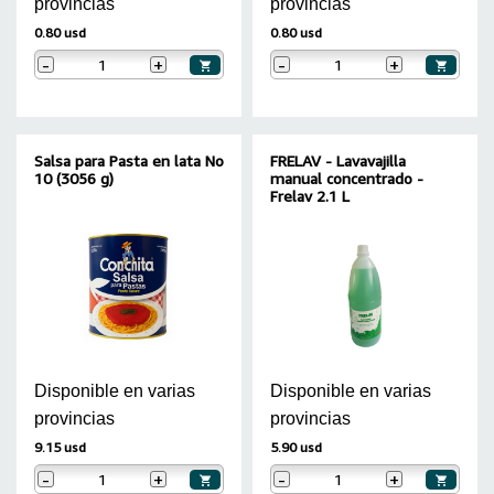
provincias
provincias
0.80 usd
0.80 usd
-
+
-
+
Salsa para Pasta en lata No
FRELAV - Lavavajilla
10 (3056 g)
manual concentrado -
Frelav 2.1 L
Disponible en varias
Disponible en varias
provincias
provincias
9.15 usd
5.90 usd
-
+
-
+