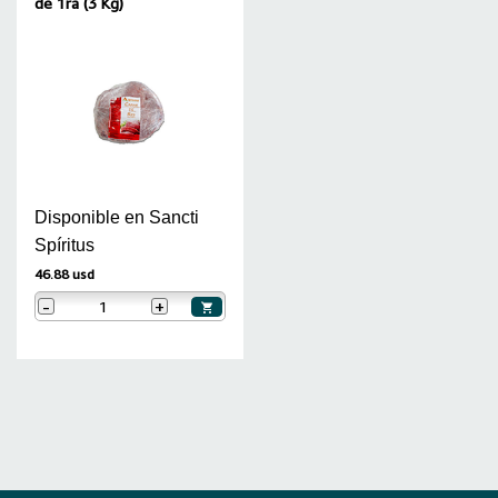
de 1ra (3 Kg)
Disponible en Sancti
Spíritus
46.88 usd
-
+