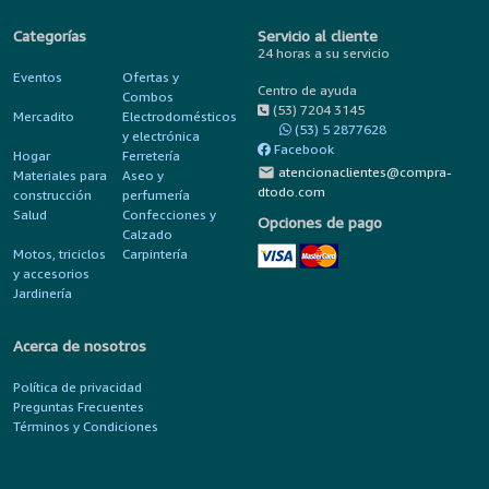
Categorías
Servicio al cliente
24 horas a su servicio
Eventos
Ofertas y
Centro de ayuda
Combos
(53) 7204 3145
Mercadito
Electrodomésticos
(53) 5 2877628
y electrónica
Facebook
Hogar
Ferretería
mail
atencionaclientes@compra-
Materiales para
Aseo y
dtodo.com
construcción
perfumería
Salud
Confecciones y
Opciones de pago
Calzado
Motos, triciclos
Carpintería
y accesorios
Jardinería
Acerca de nosotros
Política de privacidad
Preguntas Frecuentes
Términos y Condiciones